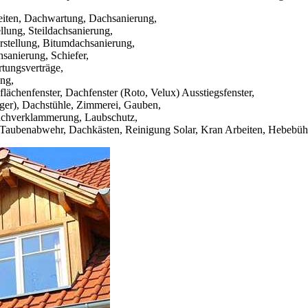
eiten, Dachwartung, Dachsanierung,
llung, Steildachsanierung,
rstellung, Bitumdachsanierung,
sanierung, Schiefer,
tungsverträge,
ung,
ächenfenster, Dachfenster (Roto, Velux) Ausstiegsfenster,
ger), Dachstühle, Zimmerei, Gauben,
Dachverklammerung, Laubschutz,
, Taubenabwehr, Dachkästen, Reinigung Solar, Kran Arbeiten, Hebebü