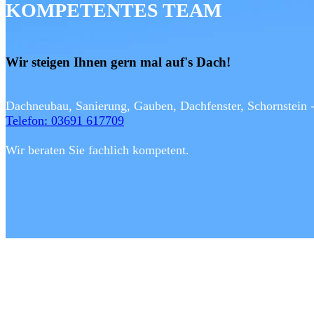
KOMPETENTES TEAM
Wir steigen Ihnen gern mal auf's Dach!
Dachneubau, Sanierung, Gauben, Dachfenster, Schornstein 
Telefon: 03691 617709
Wir beraten Sie fachlich kompetent.