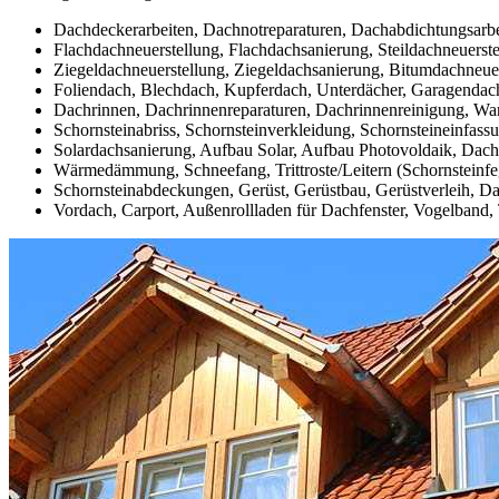
Dachdeckerarbeiten, Dachnotreparaturen, Dachabdichtungsarb
Flachdachneuerstellung, Flachdachsanierung, Steildachneuerste
Ziegeldachneuerstellung, Ziegeldachsanierung, Bitumdachneue
Foliendach, Blechdach, Kupferdach, Unterdächer, Garagendach
Dachrinnen, Dachrinnenreparaturen, Dachrinnenreinigung, War
Schornsteinabriss, Schornsteinverkleidung, Schornsteineinfass
Solardachsanierung, Aufbau Solar, Aufbau Photovoldaik, Dachfl
Wärmedämmung, Schneefang, Trittroste/Leitern (Schornsteinfe
Schornsteinabdeckungen, Gerüst, Gerüstbau, Gerüstverleih, 
Vordach, Carport, Außenrollladen für Dachfenster, Vogelband