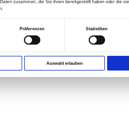
 Daten zusammen, die Sie ihnen bereitgestellt haben oder die s
n.
, Flachdach
er Fassadenpaneele
Präferenzen
Statistiken
Auswahl erlauben