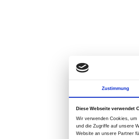
Zustimmung
IHR PROJEKT - UNSERE AUFGA
BIBERSCHWANZDACH UND SCH
SOLAR UND PHOTOVOLTAIK
Diese Webseite verwendet 
Wir verwenden Cookies, um I
und die Zugriffe auf unsere 
Dachstühle / Zimmerei
Optisch schön und energetisch wertvoll
Beratung und Montage
Website an unsere Partner fü